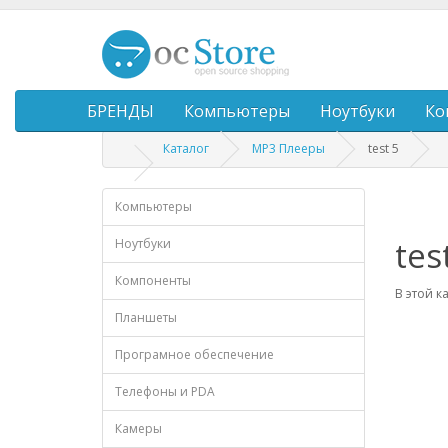
БРЕНДЫ
Компьютеры
Ноутбуки
Ко
Каталог
MP3 Плееры
test 5
Компьютеры
tes
Ноутбуки
Компоненты
В этой к
Планшеты
Програмное обеспечение
Телефоны и PDA
Камеры