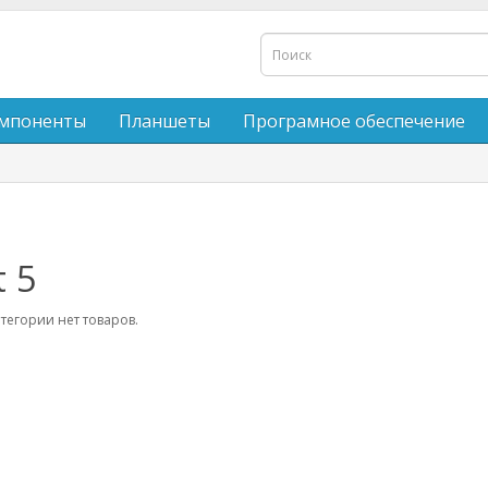
мпоненты
Планшеты
Програмное обеспечение
t 5
атегории нет товаров.