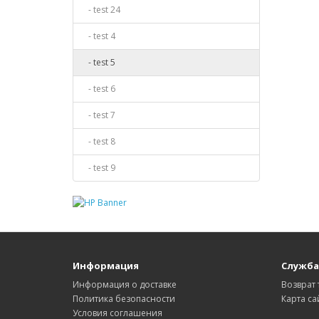
- test 24
- test 4
- test 5
- test 6
- test 7
- test 8
- test 9
Информация
Служба
Информация о доставке
Возврат 
Политика безопасности
Карта са
Условия соглашения